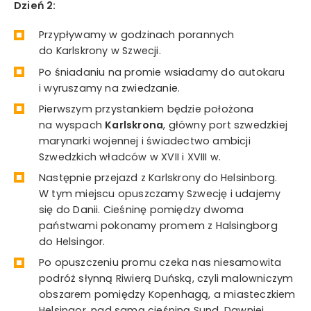
Dzień 2:
Przypływamy w godzinach porannych
do Karlskrony w Szwecji.
Po śniadaniu na promie wsiadamy do autokaru
i wyruszamy na zwiedzanie.
Pierwszym przystankiem będzie położona
na wyspach
Karlskrona
, główny port szwedzkiej
marynarki wojennej i świadectwo ambicji
Szwedzkich władców w XVII i XVIII w.
Następnie przejazd z Karlskrony do Helsinborg.
W tym miejscu opuszczamy Szwecję i udajemy
się do Danii. Cieśninę pomiędzy dwoma
państwami pokonamy promem z Halsingborg
do Helsingor.
Po opuszczeniu promu czeka nas niesamowita
podróż słynną Riwierą Duńską, czyli malowniczym
obszarem pomiędzy Kopenhagą, a miasteczkiem
Helsingor, nad samą cieśniną Sund. Dawniej