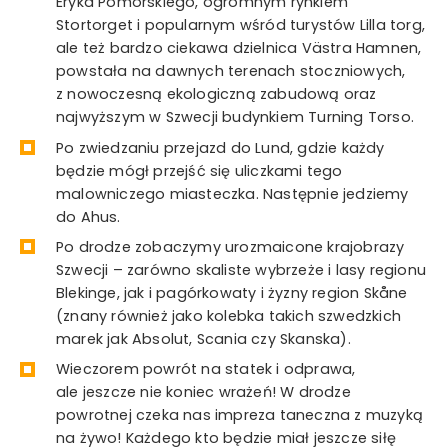
Eryka Pomorskiego, ogromnym rynkiem
Stortorget i popularnym wśród turystów Lilla torg,
ale też bardzo ciekawa dzielnica Västra Hamnen,
powstała na dawnych terenach stoczniowych,
z nowoczesną ekologiczną zabudową oraz
najwyższym w Szwecji budynkiem Turning Torso.
Po zwiedzaniu przejazd do Lund, gdzie każdy
będzie mógł przejść się uliczkami tego
malowniczego miasteczka. Następnie jedziemy
do Ahus.
Po drodze zobaczymy urozmaicone krajobrazy
Szwecji – zarówno skaliste wybrzeże i lasy regionu
Blekinge, jak i pagórkowaty i żyzny region Skåne
(znany również jako kolebka takich szwedzkich
marek jak Absolut, Scania czy Skanska).
Wieczorem powrót na statek i odprawa,
ale jeszcze nie koniec wrażeń! W drodze
powrotnej czeka nas impreza taneczna z muzyką
na żywo! Każdego kto będzie miał jeszcze siłę