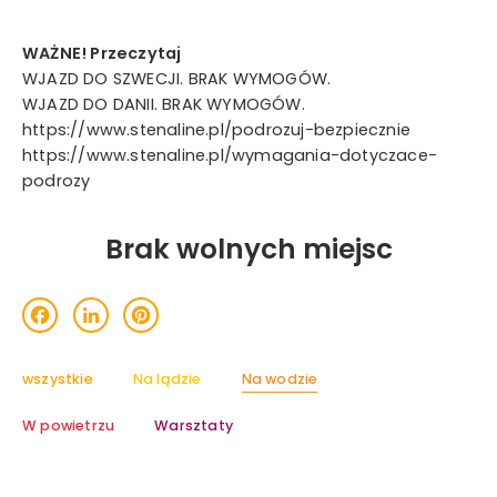
WAŻNE! Przeczytaj
WJAZD DO SZWECJI. BRAK WYMOGÓW.
WJAZD DO DANII. BRAK WYMOGÓW.
https://www.stenaline.pl/podrozuj-bezpiecznie
https://www.stenaline.pl/wymagania-dotyczace-
podrozy
Brak wolnych miejsc
acebook
LinkedIn
Pinterest
wszystkie
Na lądzie
Na wodzie
W powietrzu
Warsztaty