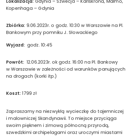
Lokalizacja:
Gdynia – Szwecja – Karlskrona, Malmo,
Kopenhaga – Gdynia
Wyrażam zgodę na przetwarzanie moich danych
osobowych w rozumieniu ustawy z dnia 29 sierpnia 1997
roku o ochronie danych osobowych oraz ustawy z dnia
Zbiórka:
9.06.2023r. o godz. 10:30 w Warszawie na Pl.
16 lipca 2004 roku Prawo telekomunikacyjne w celach
Bankowym przy pomniku J. Słowackiego
marketingowych przez Mystictravel Piotr Kopeć i
oświadczam, iż podanie przeze mnie danych
Wyjazd:
godz. 10:45
osobowych jest dobrowolne oraz iż zostałem
poinformowany o prawie żądania dostępu do moich
Powrót:
12.06.2023r. ok godz. 16:00 na Pl. Bankowy
danych osobowych, ich zmiany oraz usunięcia.
w Warszawie w zależności od warunków panujących
na drogach (korki itp.)
wyślij teraz
Koszt:
1799 zł
Zapraszamy na niezwykłą wycieczkę do tajemniczej
i malowniczej Skandynawii. To miejsce przyciąga
swoim pięknem i zimową północną przyrodą,
szwedzkimi archipelagami oraz uroczymi miastami