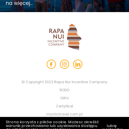
na więcej…
© Copyright 2022 Rapa Nui Incentive Company
RODO
OWU
Certyfikat
mystictravel.com.pl
Strona korzysta z plików cookie. Możesz określić
mtbus.pl
warunki przechowana lub uzyskiwania dostępu
Lubię