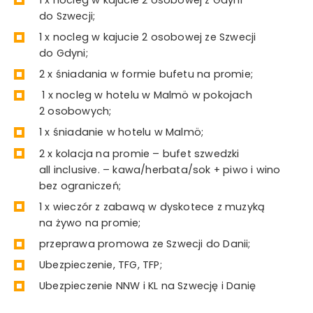
do Szwecji;
1 x nocleg w kajucie 2 osobowej ze Szwecji
do Gdyni;
2 x śniadania w formie bufetu na promie;
1 x nocleg w hotelu w Malmö w pokojach
2 osobowych;
1 x śniadanie w hotelu w Malmö;
2 x kolacja na promie – bufet szwedzki
all inclusive. – kawa/herbata/sok + piwo i wino
bez ograniczeń;
1 x wieczór z zabawą w dyskotece z muzyką
na żywo na promie;
przeprawa promowa ze Szwecji do Danii;
Ubezpieczenie, TFG, TFP;
Ubezpieczenie NNW i KL na Szwecję i Danię