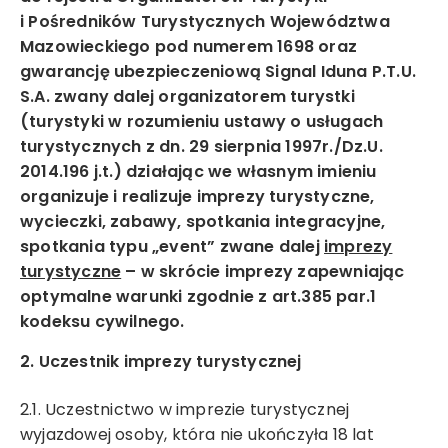
i Pośredników Turystycznych Województwa
Mazowieckiego pod numerem 1698 oraz
gwarancję ubezpieczeniową Signal Iduna P.T.U.
S.A. zwany dalej organizatorem turystki
(turystyki w rozumieniu ustawy o usługach
turystycznych z dn. 29 sierpnia 1997r./Dz.U.
2014.196 j.t.) działając we własnym imieniu
organizuje i realizuje imprezy turystyczne,
wycieczki, zabawy, spotkania integracyjne,
spotkania typu „event” zwane dalej
imprezy
turystyczne
– w skrócie imprezy zapewniając
optymalne warunki zgodnie z art.385 par.1
kodeksu cywilnego.
Wyrażam zgodę na otrzymywanie drogą elektroniczną
na wskazany przeze mnie adres e-mail informacji
2. Uczestnik imprezy turystycznej
handlowej w rozumieniu art. 10 ust. 1 ustawy z dnia 18
lipca 2002 roku o świadczeniu usług drogą
2.1. Uczestnictwo w imprezie turystycznej
elektroniczną od Mystictravel Piotr Kopeć.
wyjazdowej osoby, która nie ukończyła 18 lat