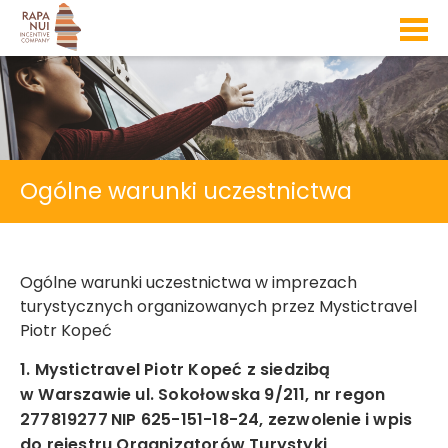
Zamknij
Rozpocznij przygodę
Wypełnij prosty formularz i poznaj naszą ofertę.
Zaznacz co Cię interesuje
wyjazd krajowy
Ogólne warunki uczestnictwa
wyjazd zagraniczny
Ogólne warunki uczestnictwa w imprezach
turystycznych organizowanych przez Mystictravel
Piotr Kopeć
1. Mystictravel Piotr Kopeć z siedzibą
w Warszawie ul. Sokołowska 9/211, nr regon
277819277
NIP 625-151-18-24, zezwolenie i wpis
do rejestru Organizatorów Turystyki