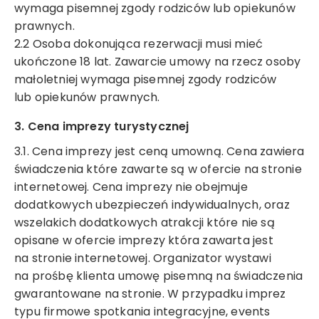
wymaga pisemnej zgody rodziców lub opiekunów
Wyrażam zgodę na przetwarzanie moich danych
prawnych.
osobowych w rozumieniu ustawy z dnia 29 sierpnia 1997
2.2 Osoba dokonująca rezerwacji musi mieć
roku o ochronie danych osobowych oraz ustawy z dnia
ukończone 18 lat. Zawarcie umowy na rzecz osoby
16 lipca 2004 roku Prawo telekomunikacyjne w celach
małoletniej wymaga pisemnej zgody rodziców
marketingowych przez Mystictravel Piotr Kopeć i
lub opiekunów prawnych.
oświadczam, iż podanie przeze mnie danych
osobowych jest dobrowolne oraz iż zostałem
3. Cena imprezy turystycznej
poinformowany o prawie żądania dostępu do moich
danych osobowych, ich zmiany oraz usunięcia.
3.1. Cena imprezy jest ceną umowną. Cena zawiera
świadczenia które zawarte są w ofercie na stronie
internetowej. Cena imprezy nie obejmuje
dodatkowych ubezpieczeń indywidualnych, oraz
wyślij teraz
wszelakich dodatkowych atrakcji które nie są
opisane w ofercie imprezy która zawarta jest
na stronie internetowej. Organizator wystawi
na prośbę klienta umowę pisemną na świadczenia
gwarantowane na stronie. W przypadku imprez
typu firmowe spotkania integracyjne, events