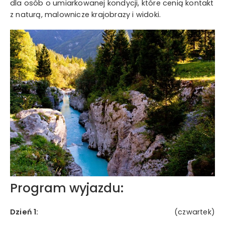
dla osób o umiarkowanej kondycji, które cenią kontakt
z naturą, malownicze krajobrazy i widoki.
Program wyjazdu:
Dzień 1:
(czwartek)