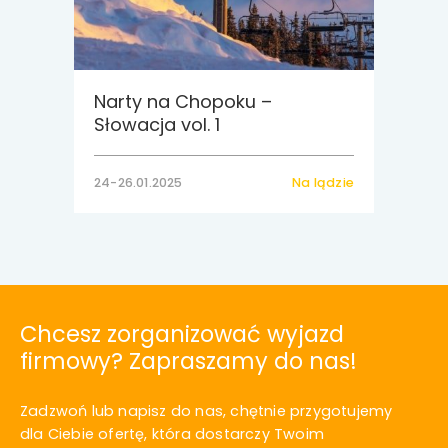
Narty na Chopoku –
Słowacja vol. 1
24-26.01.2025
Na lądzie
Chcesz zorganizować wyjazd
firmowy? Zapraszamy do nas!
Zadzwoń lub napisz do nas, chętnie przygotujemy
dla Ciebie ofertę, która dostarczy Twoim