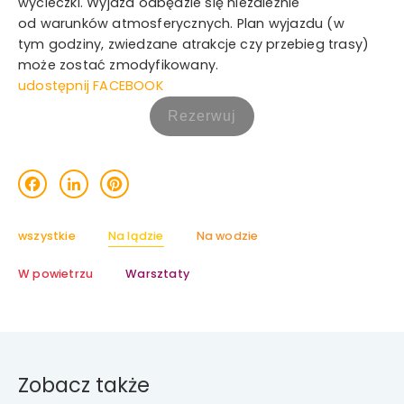
wycieczki. Wyjazd odbędzie się niezależnie
od warunków atmosferycznych. Plan wyjazdu (w
tym godziny, zwiedzane atrakcje czy przebieg trasy)
może zostać zmodyfikowany.
udostępnij FACEBOOK
acebook
LinkedIn
Pinterest
wszystkie
Na lądzie
Na wodzie
W powietrzu
Warsztaty
Zobacz także