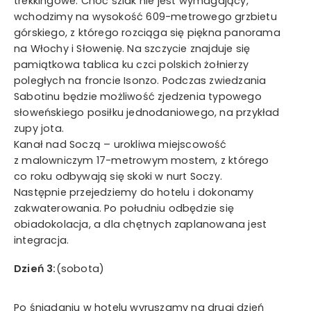
trekkingowe. Choć szlak nie jest wymagający,
wchodzimy na wysokość 609-metrowego grzbietu
górskiego, z którego rozciąga się piękna panorama
na Włochy i Słowenię. Na szczycie znajduje się
pamiątkowa tablica ku czci polskich żołnierzy
poległych na froncie Isonzo. Podczas zwiedzania
Sabotinu będzie możliwość zjedzenia typowego
słoweńskiego posiłku jednodaniowego, na przykład
zupy jota.
Kanał nad Soczą – urokliwa miejscowość
z malowniczym 17-metrowym mostem, z którego
co roku odbywają się skoki w nurt Soczy.
Następnie przejedziemy do hotelu i dokonamy
zakwaterowania. Po południu odbędzie się
obiadokolacja, a dla chętnych zaplanowana jest
integracja.
Dzień 3:
(sobota)
Po śniadaniu w hotelu wyruszamy na drugi dzień