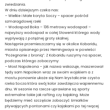
zwiedzania.
W dniu dzisiejszym czeka nas:
– Wielkie i Małe koryta Soczy – spacer pośród
szmaragdowej rzeki
– Wodospad Boka – 136 metrowy wodospad –
najwyższy wodospad w całej Słowenii którego wody
wypływają z potężnej groty skalnej.
Następnie przemieszczamy się w okolice Kobaridu,
miasta opisanego przez Hemingwaya w powieści
“Pożegnanie z bronią”. Z Kobaridu ruszymy na spacer,
podczas którego zobaczymy:
– Most Napoleona – jak nazwa wskazuje, maszerował
tędy sam Napoleon wraz ze swoim wojskiem a z
mostu ponownie ukaże się Nam krystalicznie czysta
rzeka Socza która swój kolor zawdzięcza wapiennemu
dnu. W sezonie na rzecze uprawiane są sporty
extremalne takie jak rafting czy kajaking. Może
będziemy mieć szczęście zobaczyć śmiałków
pływających pontonami czy kajakami po tej rwącej