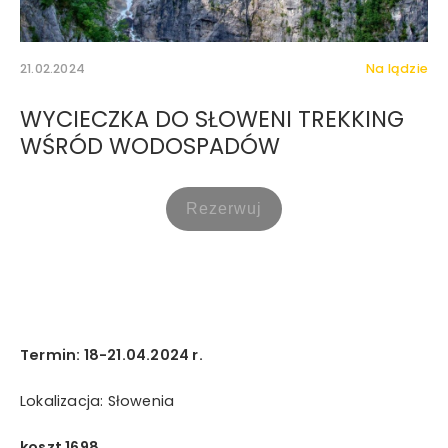
21.02.2024
Na lądzie
WYCIECZKA DO SŁOWENI TREKKING
WŚRÓD WODOSPADÓW
Wyrażam zgodę na otrzymywanie drogą elektroniczną
na wskazany przeze mnie adres e-mail informacji
Termin: 18-21.04.2024 r.
handlowej w rozumieniu art. 10 ust. 1 ustawy z dnia 18
lipca 2002 roku o świadczeniu usług drogą
Lokalizacja: Słowenia
elektroniczną od Mystictravel Piotr Kopeć.
koszt 1698