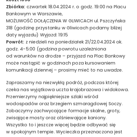
Zbiórka:
czwartek 18.04.2024 r. o godz. 19:00 na Placu
Wyrażam zgodę na przetwarzanie moich danych
Bankowym w Warszawie,
osobowych w rozumieniu ustawy z dnia 29 sierpnia 1997
MOŻLIWOŚĆ DOŁĄCZENIA W GLIWICACH ul. Pszczyńska
roku o ochronie danych osobowych oraz ustawy z dnia
318 (godzinę przystanku w Gliwicach podamy bliżej
16 lipca 2004 roku Prawo telekomunikacyjne w celach
daty wyjazdu) Wyjazd: 19:15
marketingowych przez Mystictravel Piotr Kopeć i
Powrót:
z niedzieli na poniedziałek 21/22.04.2024 ok.
oświadczam, iż podanie przeze mnie danych
godz. 4-5:00 (godzina powrotu uzależniona
osobowych jest dobrowolne oraz iż zostałem
od warunków na drodze – przyjazd na Plac Bankowy
poinformowany o prawie żądania dostępu do moich
danych osobowych, ich zmiany oraz usunięcia.
może nastąpić w godzinach poza kursowaniem
komunikacji dziennej – prosimy mieć to na uwadze.
Zapraszamy na niezwykłą podróż, podczas której
wyślij teraz
czeka nas wyjątkowa uczta krajobrazowa i widokowa.
Przemierzymy najpiękniejsze szlaki wśród
wodospadów oraz brzegiem szmaragdowej Soczy.
Zobaczymy zachwycające formacje skalne, groty,
zwisające mosty oraz olśniewające kaniony.
Wszystko to i jeszcze więcej będzie odbywać się
w spokojnym tempie. Wycieczka przeznaczona jest