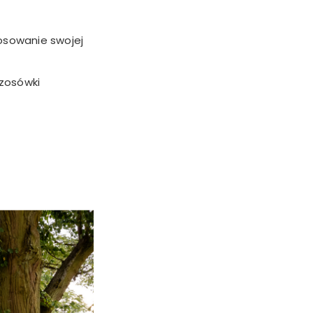
osowanie swojej
Szosówki