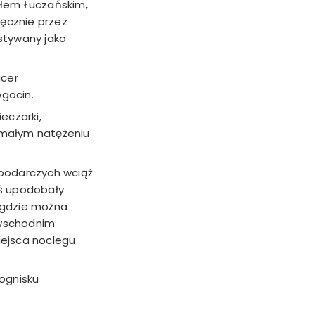
łem Łuczańskim,
ręcznie przez
stywany jako
acer
egocin.
eczarki,
o małym natężeniu
spodarczych wciąż
eś upodobały
, gdzie można
-wschodnim
iejsca noclegu
ognisku