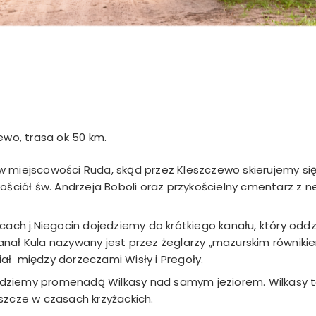
ewo, trasa ok 50 km.
 w miejscowości Ruda, skąd przez Kleszczewo skierujemy s
ciół św. Andrzeja Boboli oraz przykościelny cmentarz z n
ch j.Niegocin dojedziemy do krótkiego kanału, który oddzi
anał Kula nazywany jest przez żeglarzy „mazurskim równiki
ał między dorzeczami Wisły i Pregoły.
edziemy promenadą Wilkasy nad samym jeziorem. Wilkasy t
szcze w czasach krzyżackich.