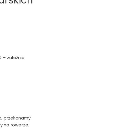
urskich
0 – zależnie
to, przekonamy
zdy na rowerze.