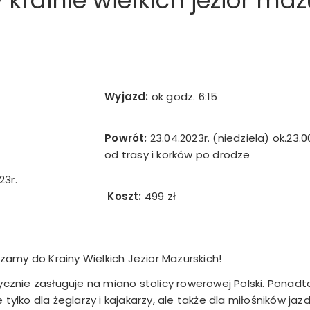
rainie wielkich jezior maz
Wyjazd:
ok godz. 6:15
Powrót:
23.04.2023r. (niedziela) ok.23.0
od trasy i korków po drodze
23r.
Koszt:
499 zł
amy do Krainy Wielkich Jezior Mazurskich!
znie zasługuje na miano stolicy rowerowej Polski. Ponad
ie tylko dla żeglarzy i kajakarzy, ale także dla miłośników ja