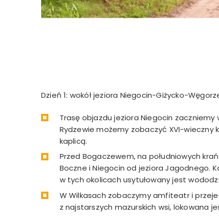
Dzień 1: wokół jeziora Niegocin-Giżycko-Węgorz
Trasę objazdu jeziora Niegocin zaczniemy
Rydzewie możemy zobaczyć XVI-wieczny koś
kaplicą.
Przed Bogaczewem, na południowych krańca
Boczne i Niegocin od jeziora Jagodnego. K
w tych okolicach usytułowany jest wododzi
W Wilkasach zobaczymy amfiteatr i przej
z najstarszych mazurskich wsi, lokowana je