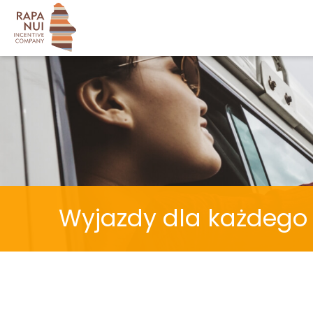
Rozpocznij przygodę
Wypełnij prosty formularz i poznaj naszą ofertę.
Zaznacz co Cię interesuje
wyjazd krajowy
wyjazd zagraniczny
Wyjazdy dla każdego