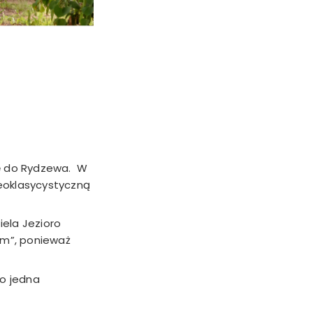
ię do Rydzewa. W
eoklasycystyczną
ela Jezioro
em”, ponieważ
o jedna