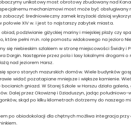
 zobaczymy unikatowy most obrotowy zbudowany nad Kana
zięki specjalnemu mechanizmowi most może być obsługiwany 
 zobaczyć średniowieczny zamek krzyżacki dzisiaj wykorzy
połowie XIV w. i jest to najstarszy zabytek miasta.
biad, podziwianie giżyckiej mariny i miejskiej plaży czy sp
, które pełni m.in. rolę pomostu widokowego na jezioro Ni
my się niebieskim szlakiem w stronę miejscowości Świdry i Pi
ra Dargin. Następnie przez pola i lasy lokalnymi drogami 
lażą nad jeziorem Harsz.
o się sporo starych mazurskich domów. Wiele budynków go
rawie widać pozatapiane mniejsze i większe kamienie. Wi
bocianich gniazd. W Starej Szkole w Harszu działa galeria
rców. Dalej przez Okowiznę i Dziaduszyn, jadąc południowo
gonków, skąd po kilku kilometrach dotrzemy do naszego m
em po obiadokolacji dla chętnych możliwa integracja przy 
minkiem.