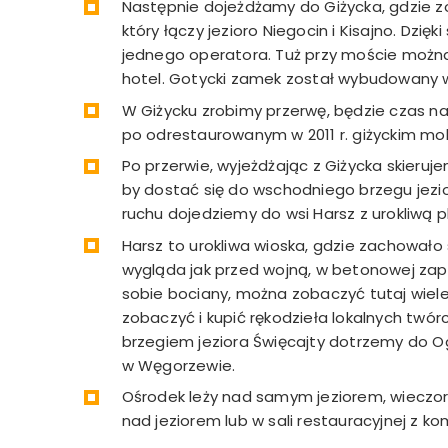
Następnie dojeżdżamy do Giżycka, gdzie
który łączy jezioro Niegocin i Kisajno. D
jednego operatora. Tuż przy moście można
hotel. Gotycki zamek został wybudowany w 
W Giżycku zrobimy przerwę, będzie czas na o
po odrestaurowanym w 2011 r. giżyckim molo
Po przerwie, wyjeżdżając z Giżycka skieruje
by dostać się do wschodniego brzegu jezio
ruchu dojedziemy do wsi Harsz z urokliwą p
Harsz to urokliwa wioska, gdzie zachował
wygląda jak przed wojną, w betonowej zap
sobie bociany, można zobaczyć tutaj wiele 
zobaczyć i kupić rękodzieła lokalnych twó
brzegiem jeziora Święcajty dotrzemy do O
w Węgorzewie.
Ośrodek leży nad samym jeziorem, wieczor
nad jeziorem lub w sali restauracyjnej z ko