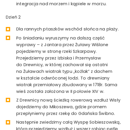
integracja nad morzem i kąpiele w morzu.
Dzień 2
Dla rannych ptaszków wschód słońca na plaży.
Po śniadaniu wyruszymy na dalszą część
wyprawy – z Jantara przez Żuławy Wiślane
pojedziemy w stronę rzeki Szkarpawy.
Przejedziemy przez Izbiska i Przemysław
do Drewnicy, w której zachował się ostatni
na Żuławach wiatrak typu „koźlak” z dachem
w kształcie odwróconej łodzi. To drewniany
wiatrak przemiałowy zbudowany w 1718r. Sama
wieś została założona w II połowie XIV w.
Z Drewnicy nową ścieżką rowerową wzdłuż Wisły
dojedziemy do Mikoszewa, gdzie promem
przepłyniemy przez rzekę do Gdańska Świbno.
Następnie zwiedzimy całą Wyspę Sobieszowską,
którą przejedziemy wzdłuż i wszerz robiąc pętlę