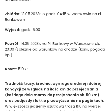
Sobieszewska
Wyrażam zgodę na przetwarzanie moich danych
osobowych w rozumieniu ustawy z dnia 29 sierpnia 1997
Zbiórka:
13.05.2023r. o godz. 04:15 w Warszawie na Pl.
roku o ochronie danych osobowych oraz ustawy z dnia
Bankowym
16 lipca 2004 roku Prawo telekomunikacyjne w celach
marketingowych przez Mystictravel Piotr Kopeć i
Wyjazd:
godz. 5:00
oświadczam, iż podanie przeze mnie danych
osobowych jest dobrowolne oraz iż zostałem
Powrót:
14.05.2023r. na Pl. Bankowy w Warszawie ok.
poinformowany o prawie żądania dostępu do moich
23:30 (zależnie od warunków na drodze (korki, pogoda
danych osobowych, ich zmiany oraz usunięcia.
itp.)
Koszt:
510 zł
wyślij teraz
Trudność trasy: średnia, wymaga średniej i dobrej
kondycji ze względu na ilość km do przejechania
(każdego dnia mamy do przejechania ok. 50 km)
oraz podjazdy i lekkie przewyższenia na pagórkach.
W większości jedziemy szutrową trasą R10 na Mierzei,