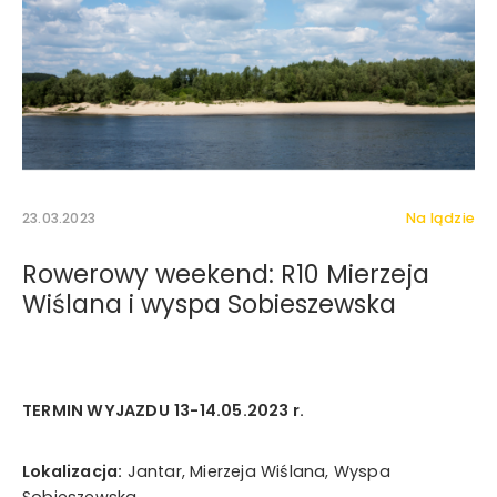
23.03.2023
Na lądzie
Rowerowy weekend: R10 Mierzeja
Wiślana i wyspa Sobieszewska
Wyrażam zgodę na otrzymywanie drogą elektroniczną
na wskazany przeze mnie adres e-mail informacji
handlowej w rozumieniu art. 10 ust. 1 ustawy z dnia 18
TERMIN WYJAZDU
13-14.05.2023 r.
lipca 2002 roku o świadczeniu usług drogą
elektroniczną od Mystictravel Piotr Kopeć.
Lokalizacja:
Jantar, Mierzeja Wiślana, Wyspa