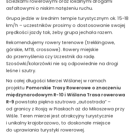
ścieżkami rowerowymi oraz lokalnymi drogami
asfaltowymi o niskim natężeniu ruchu.
Grupa jedzie w średnim tempie turystycznym ok. 15-18
km/h – uczestników prosimy o dostosowanie swojej
prędkości jazdy tak, żeby grupa jechała razem.
Rekomendujemy rowery terenowe (trekkingowe,
górskie, MTB, crossowe). Rowery miejskie
do przemyślenia czy Uczestnik da radę.
Szosówki/kolarzówki nie są odpowiednie na drogi
leśne i szutry.
Na całej długości Mierzei Wiślanej w ramach
projektu
Pomorskie Trasy Rowerowe o znaczeniu
międzynarodowym R-10 i Wiślana Trasa rowerowa
R-9
powstała piękna szutrowa „autostrada” –
od granicy z Rosją w Piaskach aż do Mikoszewa przy
Wiśle. Teren mierzei jest atrakcyjny turystycznie
i unikalny krajobrazowo, to doskonałe miejsce
do uprawiania turystyki rowerowej.