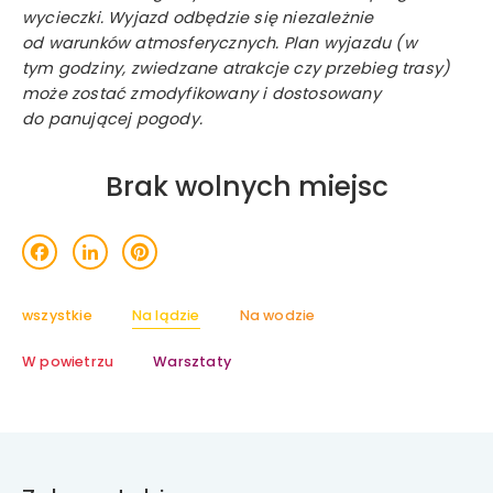
wycieczki. Wyjazd odbędzie się niezależnie
od warunków atmosferycznych. Plan wyjazdu (w
tym godziny, zwiedzane atrakcje czy przebieg trasy)
może zostać zmodyfikowany i dostosowany
do panującej pogody.
Brak wolnych miejsc
acebook
LinkedIn
Pinterest
wszystkie
Na lądzie
Na wodzie
W powietrzu
Warsztaty