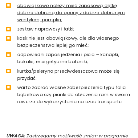
obowiązkowo należy mieć zapasową dętkę
dobrze dobraną do opony z dobrze dobranym
wentylem, pompką
;
zestaw naprawczy i łatki;
kask nie jest obowiązkowy, ale dla własnego
bezpieczeństwa lepiej go mieć;
odpowiedni zapas jedzenia i picia – kanapki,
bakalie, energetyczne batoniki;
kurtka/peleryna przeciwdeszczowa może się
przydać;
warto zabrać własne zabezpieczenia typu folia
bąbelkowa czy pianki do obłożenia ram w swoim
rowerze do wykorzystania na czas transportu
UWAGA:
Zastrzegamy możliwość zmian w programie