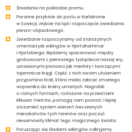
Śniadanie na pokładzie promu.
Poranne przybicie do portu w Karlskronie
w Szwecji, zejście na ląd i rozpoczęcie zwiedzania
pieszo-objazdowego.
Zwiedzanie rozpoczynamy od starożytnych
cmentarzysk wikingów w Hjortahammar
i Hjortsberga. Będziemy spacerować między
grobowcami z pierwszego tysiąclecia naszej ery,
ustawionymi pionowo jak menhiry i tworzącymi
tajemnicze kręgi. Część z nich swoim ułożeniem
przypomina łódź, która miała zabrać zmarłego
wojownika do krainy umarłych. Nagrobki
o różnych formach, rozłożone na przestrzeni
kilkuset metrów, pomogą nam poznać i lepiej
zrozumieć system wierzeń ówczesnych
mieszkańców tych terenów oraz poczuć
niesamowity klimat tego magicznego świata.
Poruszając się śladami wikingów odkryjemy