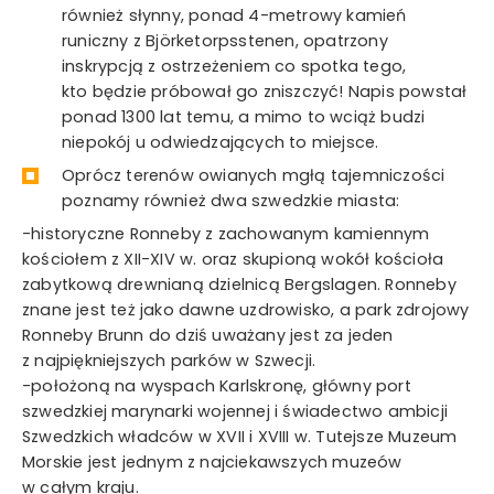
również słynny, ponad 4-metrowy kamień
runiczny z Björketorpsstenen, opatrzony
inskrypcją z ostrzeżeniem co spotka tego,
kto będzie próbował go zniszczyć! Napis powstał
ponad 1300 lat temu, a mimo to wciąż budzi
niepokój u odwiedzających to miejsce.
Oprócz terenów owianych mgłą tajemniczości
poznamy również dwa szwedzkie miasta:
-historyczne Ronneby z zachowanym kamiennym
kościołem z XII-XIV w. oraz skupioną wokół kościoła
zabytkową drewnianą dzielnicą Bergslagen. Ronneby
znane jest też jako dawne uzdrowisko, a park zdrojowy
Ronneby Brunn do dziś uważany jest za jeden
z najpiękniejszych parków w Szwecji.
-położoną na wyspach Karlskronę, główny port
szwedzkiej marynarki wojennej i świadectwo ambicji
Szwedzkich władców w XVII i XVIII w. Tutejsze Muzeum
Morskie jest jednym z najciekawszych muzeów
w całym kraju.