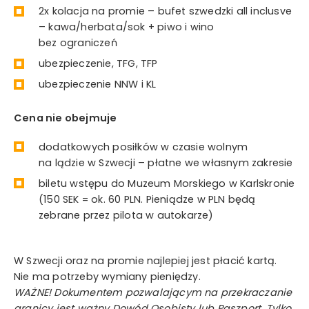
2x kolacja na promie – bufet szwedzki all inclusve
– kawa/herbata/sok + piwo i wino
bez ograniczeń
ubezpieczenie, TFG, TFP
ubezpieczenie NNW i KL
Cena nie obejmuje
dodatkowych posiłków w czasie wolnym
na lądzie w Szwecji – płatne we własnym zakresie
biletu wstępu do Muzeum Morskiego w Karlskronie
(150 SEK = ok. 60 PLN. Pieniądze w PLN będą
zebrane przez pilota w autokarze)
W Szwecji oraz na promie najlepiej jest płacić kartą.
Nie ma potrzeby wymiany pieniędzy.
WAŻNE! Dokumentem pozwalającym na przekraczanie
granicy jest ważny Dowód Osobisty lub Paszport. Tylko