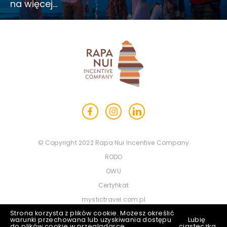
na więcej…
© Copyright 2022 Rapa Nui Incentive Company
RODO
OWU
Certyfikat
mystictravel.com.pl
Strona korzysta z plików cookie. Możesz określić
mtbus.pl
warunki przechowana lub uzyskiwania dostępu
Lubię
do plików cookie w przeglądarce.
ciasteczka