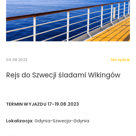
04.08.2023
Na lądzie
Rejs do Szwecji śladami Wikingów
Wyrażam zgodę na otrzymywanie drogą elektroniczną
TERMIN WYJAZDU
17-19.08.2023
na wskazany przeze mnie adres e-mail informacji
handlowej w rozumieniu art. 10 ust. 1 ustawy z dnia 18
lipca 2002 roku o świadczeniu usług drogą
Lokalizacja:
Gdynia-Szwecja-Gdynia
elektroniczną od Mystictravel Piotr Kopeć.