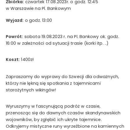
Zbiórka:
czwartek 17.08.2023r. o godz. 12:45
Wyrażam zgodę na przetwarzanie moich danych
w Warszawie na Pl. Bankowym
osobowych w rozumieniu ustawy z dnia 29 sierpnia 1997
Wyjazd:
o godz. 13:00
roku o ochronie danych osobowych oraz ustawy z dnia
16 lipca 2004 roku Prawo telekomunikacyjne w celach
marketingowych przez Mystictravel Piotr Kopeć i
Powrót:
sobota 19.08.2023 r. na Pl. Bankowy ok. godz.
oświadczam, iż podanie przeze mnie danych
16:00 w zależności od sytuacji trasie (korki itp. ..)
osobowych jest dobrowolne oraz iż zostałem
poinformowany o prawie żądania dostępu do moich
Koszt:
1400zł
danych osobowych, ich zmiany oraz usunięcia.
Zapraszamy do wyprawy do Szwecji dla odważnych,
którzy nie lękną się spotkania z tajemnicami
wyślij teraz
starożytnych wikingów!
Wyruszymy w fascynującą podróż w czasie,
przenosząc się do dawnych czasów skandynawskich
wojowników, by zgłębić ich ukryte tajemnice.
Odkryjemy mistyczne runy wyrzeźbione na kamiennych