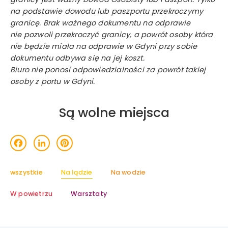
na podstawie dowodu lub paszportu przekroczymy
granicę. Brak ważnego dokumentu na odprawie
nie pozwoli przekroczyć granicy, a powrót osoby która
nie będzie miała na odprawie w Gdyni przy sobie
dokumentu odbywa się na jej koszt.
Biuro nie ponosi odpowiedzialności za powrót takiej
osoby z portu w Gdyni.
Są wolne miejsca
acebook
LinkedIn
Pinterest
wszystkie
Na lądzie
Na wodzie
W powietrzu
Warsztaty