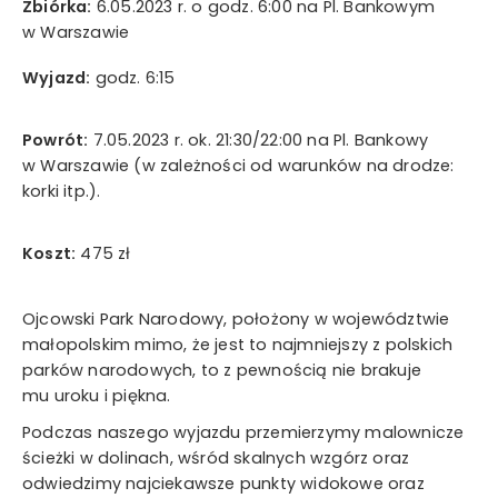
Zbiórka:
6.05.2023 r. o godz. 6:00 na Pl. Bankowym
Wyrażam zgodę na przetwarzanie moich danych
w Warszawie
osobowych w rozumieniu ustawy z dnia 29 sierpnia 1997
Wyjazd:
godz. 6:15
roku o ochronie danych osobowych oraz ustawy z dnia
16 lipca 2004 roku Prawo telekomunikacyjne w celach
marketingowych przez Mystictravel Piotr Kopeć i
Powrót:
7.05.2023 r. ok. 21:30/22:00 na Pl. Bankowy
oświadczam, iż podanie przeze mnie danych
w Warszawie (w zależności od warunków na drodze:
osobowych jest dobrowolne oraz iż zostałem
korki itp.).
poinformowany o prawie żądania dostępu do moich
danych osobowych, ich zmiany oraz usunięcia.
Koszt:
475 zł
Ojcowski Park Narodowy, położony w województwie
wyślij teraz
małopolskim mimo, że jest to najmniejszy z polskich
parków narodowych, to z pewnością nie brakuje
mu uroku i piękna.
Podczas naszego wyjazdu przemierzymy malownicze
ścieżki w dolinach, wśród skalnych wzgórz oraz
odwiedzimy najciekawsze punkty widokowe oraz