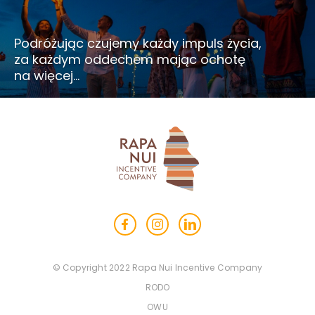
Podróżując czujemy każdy impuls życia,
za każdym oddechem mając ochotę
na więcej…
© Copyright 2022 Rapa Nui Incentive Company
RODO
OWU