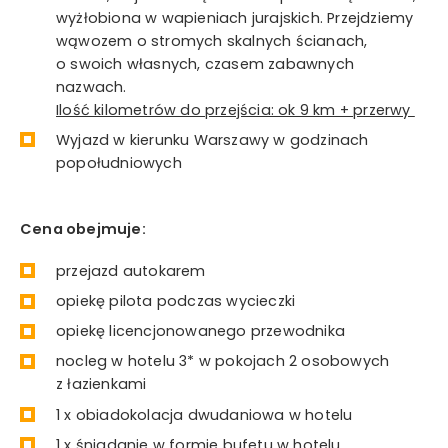
wyżłobiona w wapieniach jurajskich. Przejdziemy
wąwozem o stromych skalnych ścianach,
o swoich własnych, czasem zabawnych
nazwach.
Ilość kilometrów do przejścia: ok 9 km + przerwy
Wyjazd w kierunku Warszawy w godzinach
popołudniowych
Cena obejmuje:
przejazd autokarem
opiekę pilota podczas wycieczki
opiekę licencjonowanego przewodnika
nocleg w hotelu 3* w pokojach 2 osobowych
z łazienkami
1 x obiadokolacja dwudaniowa w hotelu
1 x śniadanie w formie bufetu w hotelu