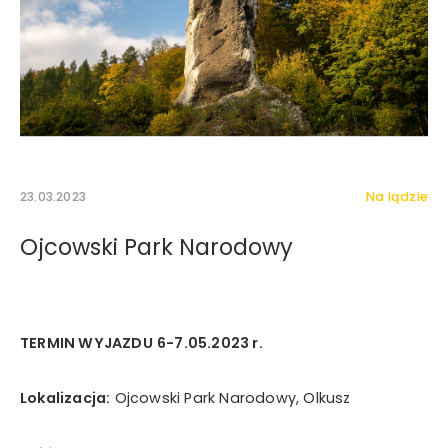
23.03.2023
Na lądzie
Ojcowski Park Narodowy
Wyrażam zgodę na otrzymywanie drogą elektroniczną
TERMIN WYJAZDU
6-7.05.2023 r.
na wskazany przeze mnie adres e-mail informacji
handlowej w rozumieniu art. 10 ust. 1 ustawy z dnia 18
lipca 2002 roku o świadczeniu usług drogą
Lokalizacja:
Ojcowski Park Narodowy, Olkusz
elektroniczną od Mystictravel Piotr Kopeć.