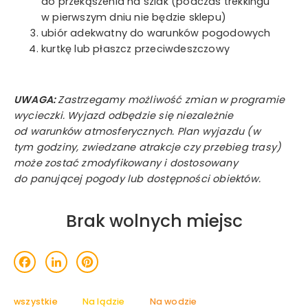
do przekąszenia na szlak (podczas trekkingu
w pierwszym dniu nie będzie sklepu)
ubiór adekwatny do warunków pogodowych
kurtkę lub płaszcz przeciwdeszczowy
UWAGA:
Zastrzegamy możliwość zmian w programie
wycieczki. Wyjazd odbędzie się niezależnie
od warunków atmosferycznych. Plan wyjazdu (w
tym godziny, zwiedzane atrakcje czy przebieg trasy)
może zostać zmodyfikowany i dostosowany
do panującej pogody lub dostępności obiektów.
Brak wolnych miejsc
acebook
LinkedIn
Pinterest
wszystkie
Na lądzie
Na wodzie