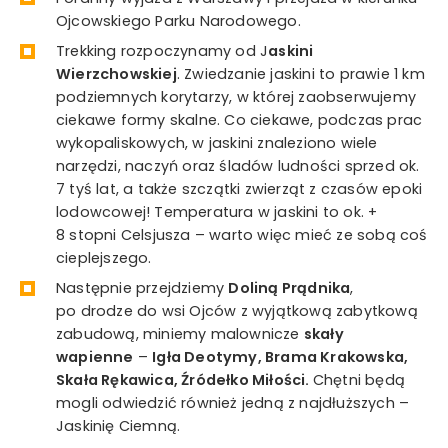
Ojcowskiego Parku Narodowego.
Trekking rozpoczynamy od J
askini
Wierzchowskiej
. Zwiedzanie jaskini to prawie 1 km
podziemnych korytarzy, w której zaobserwujemy
ciekawe formy skalne. Co ciekawe, podczas prac
wykopaliskowych, w jaskini znaleziono wiele
narzędzi, naczyń oraz śladów ludności sprzed ok.
7 tyś lat, a także szczątki zwierząt z czasów epoki
lodowcowej! Temperatura w jaskini to ok. +
8 stopni Celsjusza – warto więc mieć ze sobą coś
cieplejszego.
Następnie przejdziemy
Doliną Prądnika
,
po drodze do wsi Ojców z wyjątkową zabytkową
zabudową, miniemy malownicze
skały
wapienne
–
Igła Deotymy, Brama Krakowska,
Skała Rękawica, Źródełko Miłości.
Chętni będą
mogli odwiedzić również jedną z najdłuższych –
Jaskinię Ciemną.