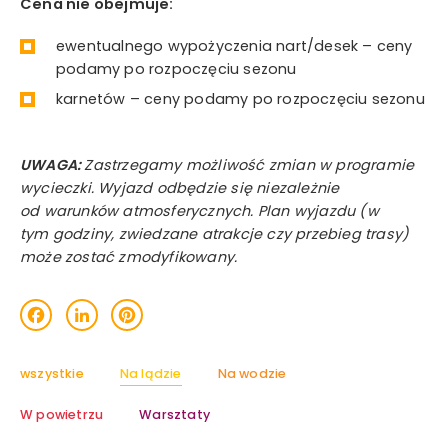
Cena nie obejmuje:
ewentualnego wypożyczenia nart/desek – ceny
podamy po rozpoczęciu sezonu
karnetów – ceny podamy po rozpoczęciu sezonu
UWAGA:
Zastrzegamy możliwość zmian w programie
wycieczki. Wyjazd odbędzie się niezależnie
od warunków atmosferycznych. Plan wyjazdu (w
tym godziny, zwiedzane atrakcje czy przebieg trasy)
może zostać zmodyfikowany.
acebook
LinkedIn
Pinterest
wszystkie
Na lądzie
Na wodzie
W powietrzu
Warsztaty