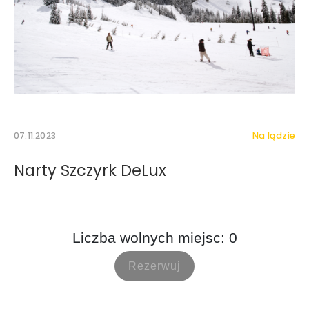
07.11.2023
Na lądzie
Narty Szczyrk DeLux
Wyrażam zgodę na otrzymywanie drogą elektroniczną
na wskazany przeze mnie adres e-mail informacji
handlowej w rozumieniu art. 10 ust. 1 ustawy z dnia 18
lipca 2002 roku o świadczeniu usług drogą
elektroniczną od Mystictravel Piotr Kopeć.