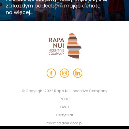
za każdym oddechem mając ochotę
na więcej…
© Copyright 2022 Rapa Nui Incentive Company
RODO
OWU
Certyfikat
mystictravel.com.pl