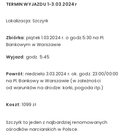
TERMIN WYJAZDU
1-3.03.2024 r
Wyrażam zgodę na przetwarzanie moich danych
osobowych w rozumieniu ustawy z dnia 29 sierpnia 1997
Lokalizacja: Szczyrk
roku o ochronie danych osobowych oraz ustawy z dnia
16 lipca 2004 roku Prawo telekomunikacyjne w celach
marketingowych przez Mystictravel Piotr Kopeć i
Zbiórka:
piątek 1.03.2024 r. o godz.5:30 na Pl.
oświadczam, iż podanie przeze mnie danych
Bankowym w Warszawie
osobowych jest dobrowolne oraz iż zostałem
poinformowany o prawie żądania dostępu do moich
Wyjazd:
godz. 5:45
danych osobowych, ich zmiany oraz usunięcia.
Powrót:
niedziela 3.03.2024 r. ok. godz. 23:00/00:00
na Pl. Bankowy w Warszawie (w zależności
wyślij teraz
od warunków na drodze: korki, pogoda itp.)
Koszt:
1099 zł
Szczyrk to jeden z najbardziej renomowanych
ośrodków narciarskich w Polsce.