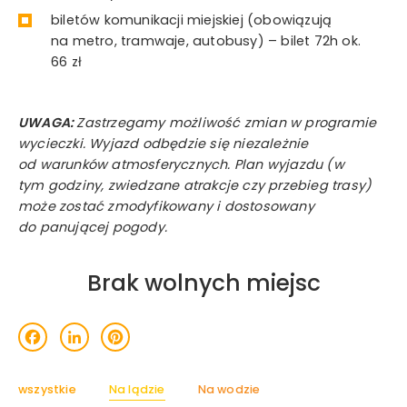
biletów komunikacji miejskiej (obowiązują
na metro, tramwaje, autobusy) – bilet 72h ok.
66 zł
UWAGA:
Zastrzegamy możliwość zmian w programie
wycieczki. Wyjazd odbędzie się niezależnie
od warunków atmosferycznych. Plan wyjazdu (w
tym godziny, zwiedzane atrakcje czy przebieg trasy)
może zostać zmodyfikowany i dostosowany
do panującej pogody.
Brak wolnych miejsc
acebook
LinkedIn
Pinterest
wszystkie
Na lądzie
Na wodzie