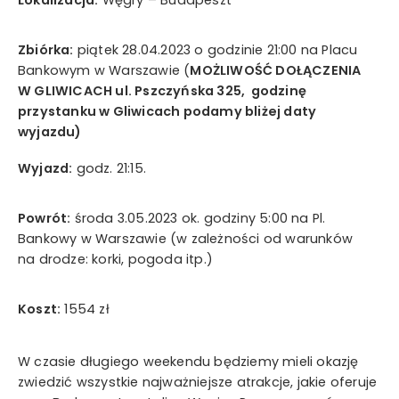
Lokalizacja:
Węgry – Budapeszt
Wyrażam zgodę na przetwarzanie moich danych
osobowych w rozumieniu ustawy z dnia 29 sierpnia 1997
Zbiórka:
piątek 28.04.2023 o godzinie 21:00 na Placu
roku o ochronie danych osobowych oraz ustawy z dnia
Bankowym w Warszawie (
MOŻLIWOŚĆ DOŁĄCZENIA
16 lipca 2004 roku Prawo telekomunikacyjne w celach
W GLIWICACH ul. Pszczyńska 325, godzinę
marketingowych przez Mystictravel Piotr Kopeć i
przystanku w Gliwicach podamy bliżej daty
oświadczam, iż podanie przeze mnie danych
wyjazdu)
osobowych jest dobrowolne oraz iż zostałem
poinformowany o prawie żądania dostępu do moich
Wyjazd:
godz. 21:15.
danych osobowych, ich zmiany oraz usunięcia.
Powrót:
środa 3.05.2023 ok. godziny 5:00 na Pl.
Bankowy w Warszawie (w zależności od warunków
wyślij teraz
na drodze: korki, pogoda itp.)
Koszt:
1554 zł
W czasie długiego weekendu będziemy mieli okazję
zwiedzić wszystkie najważniejsze atrakcje, jakie oferuje