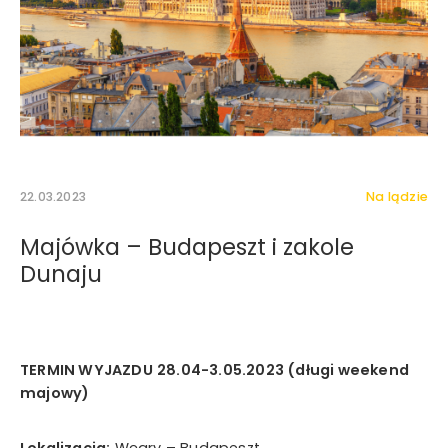
22.03.2023
Na lądzie
Majówka – Budapeszt i zakole
Dunaju
Wyrażam zgodę na otrzymywanie drogą elektroniczną
na wskazany przeze mnie adres e-mail informacji
handlowej w rozumieniu art. 10 ust. 1 ustawy z dnia 18
TERMIN WYJAZDU
28.04-3.05.2023 (długi weekend
lipca 2002 roku o świadczeniu usług drogą
majowy)
elektroniczną od Mystictravel Piotr Kopeć.