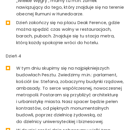
„Wielkie Węgry”, mamy tu m.in. zamek
nawiązujący do tego, który znajduje się na terenie
obecnej Rumuni w Hunedoarze.
Dzień zakończy się na placu Deak Ference, gdzie
można spędzić czas wolny w restauracjach,
barach, pubach. Znajduje się tu stacja metra,
którą każdy spokojnie wróci do hotelu.
Dzień 4
W tym dniu skupimy się na najpiękniejszych
budowlach Pesztu. Zwiedzimy m.in.: parlament,
kościół św. Stefana, zobaczymy budynki rządowe,
ambasady. To serce współczesnej, nowoczesnej
metropolii. Postaram się przybliżyć architekturę
i urbanistykę miasta. Nasz spacer będzie pełen
kontrastów, od pięknych monumentalnych
budowli, poprzez dzielnicę żydowską, aż
do dzielnicy uniwersyteckiej i biznesowej.