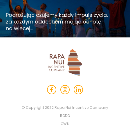
Podróżując czujemy każdy impuls życia,
za każdym oddechem mając ochotę
na więcej…
© Copyright 2022 Rapa Nui Incentive Company
RODO
OWU