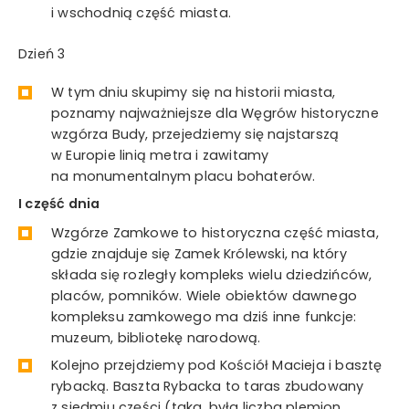
i wschodnią część miasta.
Dzień 3
W tym dniu skupimy się na historii miasta,
poznamy najważniejsze dla Węgrów historyczne
wzgórza Budy, przejedziemy się najstarszą
w Europie linią metra i zawitamy
na monumentalnym placu bohaterów.
I część dnia
Wzgórze Zamkowe to historyczna część miasta,
gdzie znajduje się Zamek Królewski, na który
składa się rozległy kompleks wielu dziedzińców,
placów, pomników. Wiele obiektów dawnego
kompleksu zamkowego ma dziś inne funkcje:
muzeum, bibliotekę narodową.
Kolejno przejdziemy pod Kościół Macieja i basztę
rybacką. Baszta Rybacka to taras zbudowany
z siedmiu części (taka, była liczba plemion