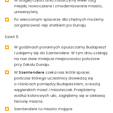
W drugiej części dnia zobaczymy wielki targ
miejski, nowoczesne i zmodernizowane miasto,
uniwersytety.
Po wieczornym spacerze dla chętnych możemy
zorganizować rejs statkiem po Dunaju.
Dzień 5
W godzinach porannych opuszczamy Budapeszt
i udajemy się do Szentendere. W tym dniu czekają
na nas dwie mniejsze miejscowości położone
przy Zakolu Dunaju.
W
Szentendere
czeka nas krótki spacer,
podczas którego uczestnicy dowiedzą się
o różnicach pomiędzy Budapesztem, a resztą
węgierskich miast i miasteczek. Przejdziemy
wzdłuż kolorowych ulic, zagłębimy się w ciekawą
historię miasta.
Szentendere to miasto mające