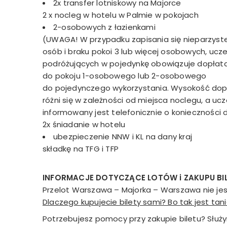
2x transfer lotniskowy na Majorce
2 x nocleg w hotelu w Palmie w pokojach
2-osobowych z łazienkami
(UWAGA! W przypadku zapisania się nieparzystej
osób i braku pokoi 3 lub więcej osobowych, ucz
podróżujących w pojedynkę obowiązuje dopłat
do pokoju 1-osobowego lub 2-osobowego
do pojedynczego wykorzystania. Wysokość dop
różni się w zależności od miejsca noclegu, a ucz
informowany jest telefonicznie o konieczności 
2x śniadanie w hotelu
ubezpieczenie NNW i KL na dany kraj
składkę na TFG i TFP
INFORMACJE DOTYCZĄCE LOTÓW i ZAKUPU B
Przelot Warszawa – Majorka – Warszawa nie jes
Dlaczego kupujecie bilety sami? Bo tak jest tani
Potrzebujesz pomocy przy zakupie biletu? Słu