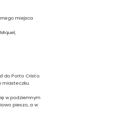
larnego miejsca
Miquel,
d do Porto Cristo.
o miasteczku
ą się w podziemnym
ciowo pieszo, a w