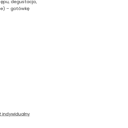
tępu, degustacja,
we) – gotówkę
ż indywidualny