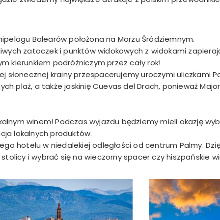
hipelagu Balearów położona na Morzu Śródziemnym.
rokliwych zatoczek i punktów widokowych z widokami zapiera
ałym kierunkiem podróżniczym przez cały rok!
łonecznej krainy przespacerujemy uroczymi uliczkami Pa
nych plaż, a także jaskinię Cuevas del Drach, ponieważ Majo
lokalnym winem! Podczas wyjazdu będziemy mieli okazję wyb
acja lokalnych produktów.
ego hotelu w niedalekiej odległości od centrum Palmy. Dzi
tolicy i wybrać się na wieczorny spacer czy hiszpańskie wi