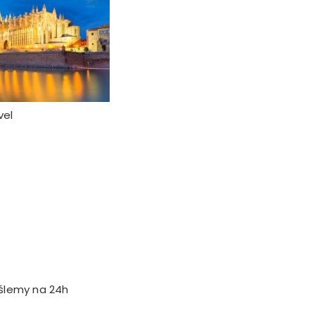
vel
yślemy na 24h