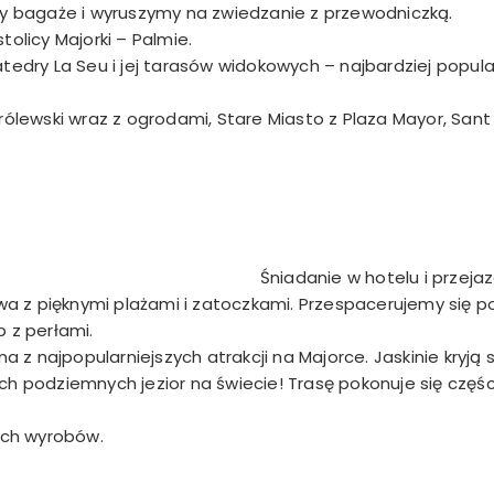
my bagaże i wyruszymy na zwiedzanie z przewodniczką.
olicy Majorki – Palmie.
atedry La Seu i jej tarasów widokowych – najbardziej popu
rólewski wraz z ogrodami, Stare Miasto z Plaza Mayor, Sant 
Śniadanie w hotelu i przejaz
a z pięknymi plażami i zatoczkami. Przespacerujemy się p
 z perłami.
na z najpopularniejszych atrakcji na Majorce. Jaskinie kryj
ch podziemnych jezior na świecie! Trasę pokonuje się częś
nych wyrobów.