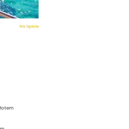
Na lądzie
wylotem
em