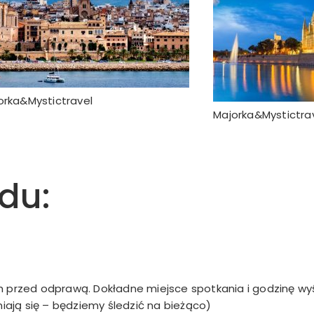
orka&Mystictravel
Majorka&Mystictra
du:
h przed odprawą. Dokładne miejsce spotkania i godzinę w
ają się – będziemy śledzić na bieżąco)