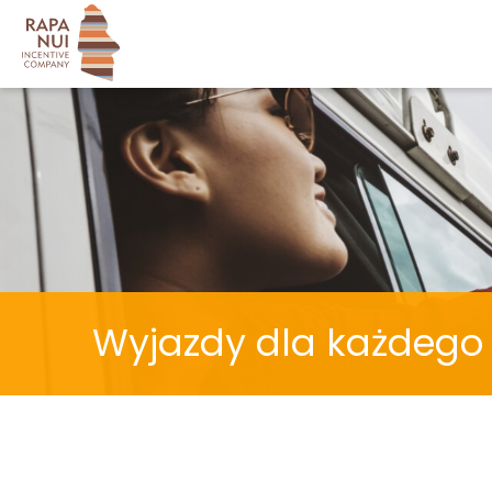
Rozpocznij przygodę
Wypełnij prosty formularz i poznaj naszą ofertę.
Zaznacz co Cię interesuje
wyjazd krajowy
wyjazd zagraniczny
Wyjazdy dla każdego