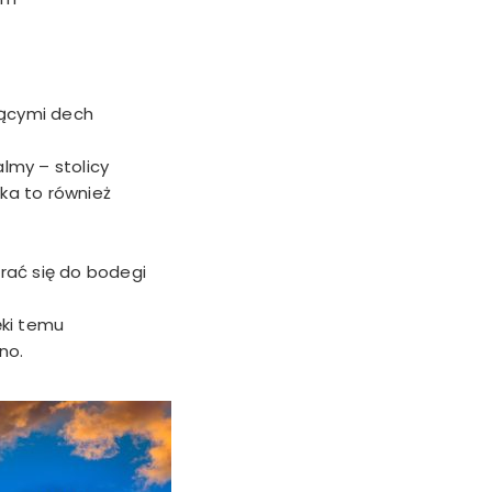
jącymi dech
lmy – stolicy
rka to również
rać się do bodegi
ęki temu
no.