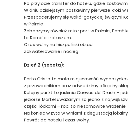
Po przylocie transfer do hotelu, gdzie zostawi
W dniu dzisiejszym postawimy pierwsze kroki w st
Przespacerujemy się wokół gotyckiej świątyni K
w Palmie.
Zobaczymy również m.in.: port w Palmie, Pałać k
La Rambla i ratuszem.
Czas wolny na hiszpański obiad.
Zakwaterowanie i nocleg
Dzień 2 (sobota):
Porto Cristo to mała miejscowość wypoczynkow
z przewodnikiem oraz odwiedzimy oficjalny sklep
Kolejny punkt to jaskinia Cuevas del Drach – jed
jeziorze Martel uważanym za jedno z największy
części łódkami – robi to niesamowite wrażenie.
Na koniec wizyta w winiarni z degustacją lokal
Powrót do hotelu i czas wolny.