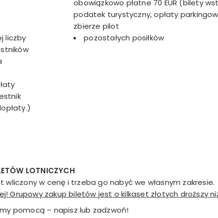
obowiązkowo płatne 70 EUR (bilety ws
podatek turystyczny, opłaty parkingo
zbierze pilot
 liczby
pozostałych posiłków
estników
a
łaty
estnik
dopłaty.)
ILETÓW LOTNICZYCH
t wliczony w cenę i trzeba go nabyć we własnym zakresie.
ej! Grupowy zakup biletów jest o kilkaset złotych droższy ni
żymy pomocą – napisz lub zadzwoń!