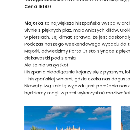
Cena 1918zł
Majorka
to największa hiszpańska wyspa w arc
Słynie z pięknych plaż, malowniczych klifów, u
w piersiach. Jej klimat sprawia, że jest doskon
Podczas naszego weekendowego wypadu do tej s
Majorki, odwiedzimy Porto Cristo słynące z pięk
ciekawostki pod ziemią.
Ale to nie wszystko!
Hiszpania nieodłącznie kojarzy się z pysznym, 
– hiszpańskiej winiarni, gdzie czeka nas degust
Niewątpliwą zaletą wyjazdu jest położenia nasz
będziemy mogli w pełni wykorzystać możliwości s